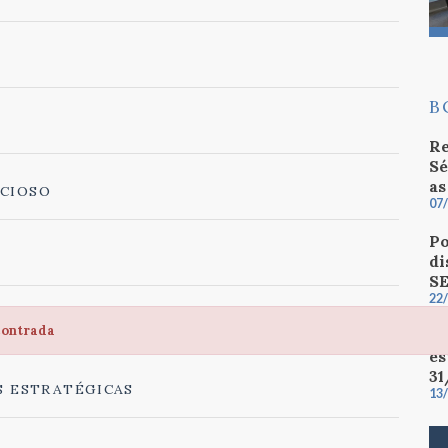
B
Re
Sé
as
CIOSO
07
Po
di
S
22
O
contrada
Pr
es
31
S ESTRATÉGICAS
13