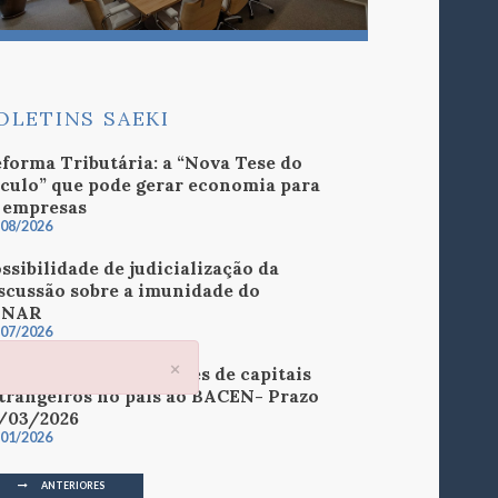
OLETINS SAEKI
forma Tributária: a “Nova Tese do
culo” que pode gerar economia para
 empresas
/08/2026
ssibilidade de judicialização da
scussão sobre a imunidade do
ENAR
/07/2026
×
estação de informações de capitais
trangeiros no país ao BACEN- Prazo
/03/2026
/01/2026
ANTERIORES